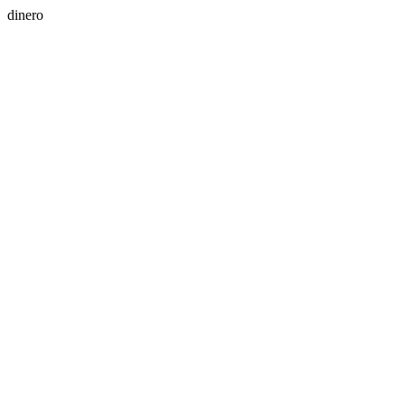
dinero