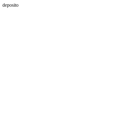
deposito